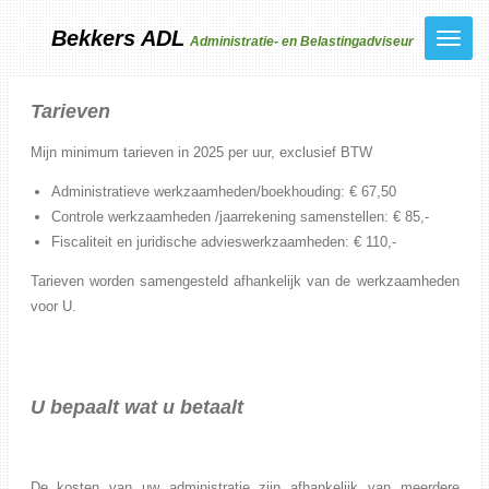
Ga
Bekkers ADL
Administratie- en Belastingadviseur
direct
naar
de
Tarieven
hoofdinhoud
Mijn minimum tarieven in 2025 per uur, exclusief BTW
Administratieve werkzaamheden/boekhouding: € 67,50
Controle werkzaamheden /jaarrekening samenstellen: € 85,-
Fiscaliteit en juridische advieswerkzaamheden: € 110,-
Tarieven worden samengesteld afhankelijk van de werkzaamheden
voor U.
U bepaalt wat u betaalt
De kosten van uw administratie zijn afhankelijk van meerdere